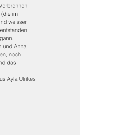
 Verbrennen 
(die im 
und weisser 
entstanden 
egann.
n und Anna 
ten, noch 
nd das 
us Ayla Ulrikes 