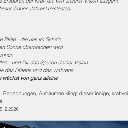
s Erspüren der Kraft die von unserer Vision ausgeht
ieses frühen Jahreskreisfestes 
rte Blüte - die uns im Schein
den Sonne überraschen wird
echnen 
en - und Dir das Spüren deiner Vision
ude des Hütens und des Wahrens
e wächst von ganz alleine
 Begegnungen, Aufräumen klingt dieser innige, kraftvol
s.
5. 2.2026