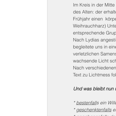
Im Kreis in der Mit
des Alten: der erhal
Frühjahr einen  kör
Weihrauchharz) Unte
entsprechende Grupp
Nach Lydias angesti
begleitete uns in ein
verletzlichen Samen
wachsende Licht sch
Nach verschiedenen p
Text zu Lichtmess f
Und was bleibt nun 
* 
bestenfall
s ein Wil
* 
geschenktenfalls
 e