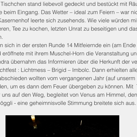
ischchen stand liebevoll gedeckt und bestückt mit Rä
 beim Eingang. Das Wetter – ideal zum Feiern – war nich
sernenhof leerte sich zusehends. Wie viele würden mitf
eren, Tee zu kochen, letzten Unrat zu beseitigen und das
n.
 sich in der ersten Runde 14 Mitfeiernde ein (am Ende 
eröffnete mit ihrem Muschel-Horn die Veranstaltung und
ra übernahm das Informieren über die Herkunft der v
tfest : Lichtmess – Brigid – Imbolc. Dann erhielten all
abschieden wollten vom vergangenen Jahr (auf unserm 
den, um es dann dem Feuer übergeben zu können. Mit 
 uns auf den Weg, begleitet von Venus am Himmel, de
öggli - eine geheimnisvolle Stimmung breitete sich au