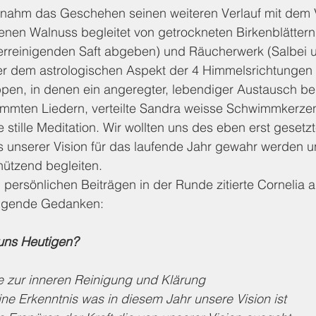
te nahm das Geschehen seinen weiteren Verlauf mit dem
tenen Walnuss begleitet von getrockneten Birkenblättern 
perreinigenden Saft abgeben) und Räucherwerk (Salbei 
r dem astrologischen Aspekt der 4 Himmelsrichtungen 
en, in denen ein angeregter, lebendiger Austausch b
mmten Liedern, verteilte Sandra weisse Schwimmkerze
e stille Meditation. Wir wollten uns des eben erst gesetz
s unserer Vision für das laufende Jahr gewahr werden u
ützend begleiten.
ersönlichen Beiträgen in der Runde zitierte Cornelia a
olgende Gedanken:
uns Heutigen?
le zur inneren Reinigung und Klärung
ine Erkenntnis was in diesem Jahr unsere Vision ist