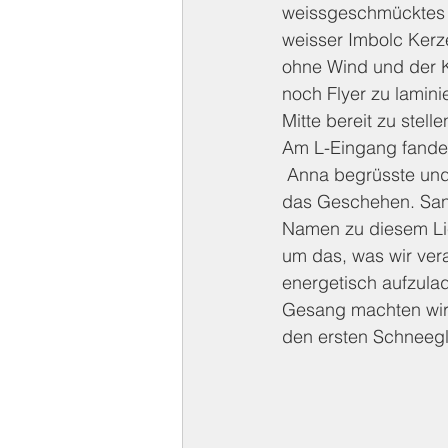
weissgeschmücktes T
weisser Imbolc Kerze
ohne Wind und der Ka
noch Flyer zu lamini
Mitte bereit zu stelle
Am L-Eingang fanden
 Anna begrüsste und 
das Geschehen. Sand
Namen zu diesem Lich
um das, was wir ver
energetisch aufzula
Gesang machten wir
den ersten Schneegl