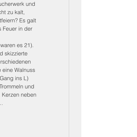
ucherwerk und 
t zu kalt, 
eiern? Es galt 
 Feuer in der 
waren es 21). 
 skizzierte 
erschiedenen 
e eine Walnuss 
Gang ins L) 
 Trommeln und 
n Kerzen neben 
s…