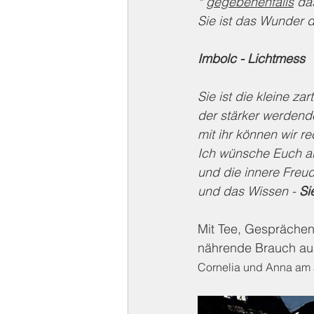
* 
gegebenenfalls
 da
Sie ist das Wunder d
Imbolc - Lichtmess
Sie ist die kleine za
der stärker werden
mit ihr können wir r
Ich wünsche Euch all
und die innere Fre
und das Wissen - 
Si
Mit Tee, Gesprächen,
nährende Brauch au
Cornelia und Anna am 