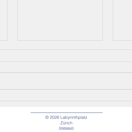
Ein
La
Labyrinthrundgang
20
© 2026
Labyrinthplatz
Zürich
durch das Herz von
Ge
Impressum