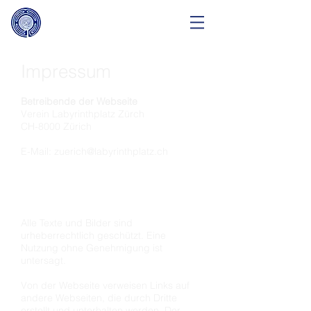
Impressum
Betreibende der Webseite
Verein Labyrinthplatz Zürch
CH-8000 Zürich
E-Mail:
zuerich@labyrinthplatz.ch
Alle Texte und Bilder sind
urheberrechtlich geschützt. Eine
Nutzung ohne Genehmigung ist
untersagt.
Von der Webseite verweisen Links auf
andere Webseiten, die durch Dritte
erstellt und unterhalten werden. Der