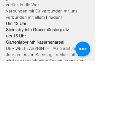
zurück in die Welt 
Verbunden mit Dir verbunden mit uns 
verbunden mit allem Frieden!
Um 13 Uhr
Steinlabyrinth Grossmünsterplatz 
um 15 Uhr 
Gartenlabyrinth Kasernenareal
DER WELT-LABYRINTH-TAG findet jedes 
Jahr am ersten Samstag im Mai statt und 
wird von the Labyrinth Society organisiert. 
Tausende von Menschen gehen an diesem 
Tag in Meditation durch das Labyrinth für 
den Frieden und feiern zusammen diese 
schöne Erfahrung. Wir schliessen uns in 
Zürich an. 
Wir freuen uns und setzen gemeinsam ein 
Zeichen für den Frieden