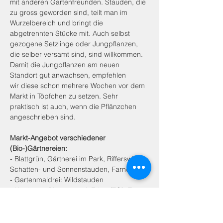
mit anderen Gartenfreunden. Stauden, die 
zu gross geworden sind, teilt man im 
Wurzelbereich und bringt die 
abgetrennten Stücke mit. Auch selbst 
gezogene Setzlinge oder Jungpflanzen, 
die selber versamt sind, sind willkommen. 
Damit die Jungpflanzen am neuen 
Standort gut anwachsen, empfehlen 
wir diese schon mehrere Wochen vor dem 
Markt in Töpfchen zu setzen. Sehr 
praktisch ist auch, wenn die Pflänzchen 
angeschrieben sind.
Markt-Angebot verschiedener 
(Bio-)Gärtnereien:
- Blattgrün, Gärtnerei im Park, Rifferswil: 
Schatten- und Sonnenstauden, Farne  
- Gartenmaldrei: Wildstauden  
- Neubauer Biogärtnerei, Erlen (TG): Tee- 
und Küchenkräuter, Heilpflanzen  
- oMioBio, Lupfig (AG): Beeren- und 
Rosenstauden 