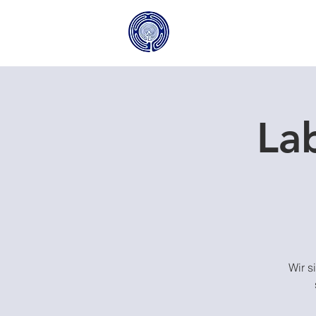
Lab
Wir s