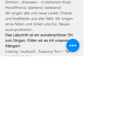
Drinnen - draussen – in kleinerem Kreis
Herzöffnend, stärkend, belebend
Wir singen alte und neue Lieder, Chants 
und Kraftlieder aus aller Welt. Wir singen 
ohne Noten und fühlen uns frei, Neues 
auszuprobieren..
Das Labyrinth ist ein wunderschöner Ort 
zum Singen. Füllen wir es mit unseren 
Klängen!
Leitung / Auskunft:: Susanna Torri – Tel: 
044 748 43 46
Bei Interesse Email Adresse mitteilen und 
Infos erhalten kurz vor Termin
Ort: im Pflanzen-Labyrinth im 
Zeughaushof, Kasernenareal
Resp. im Zeughaus-Pausenraum, 
Kanonengasse 18
(je nach Wetter und Jahreszeit)