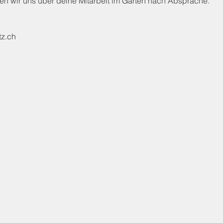
euen wir uns über deine Mitarbeit im Garten nach Absprache.
tz.ch