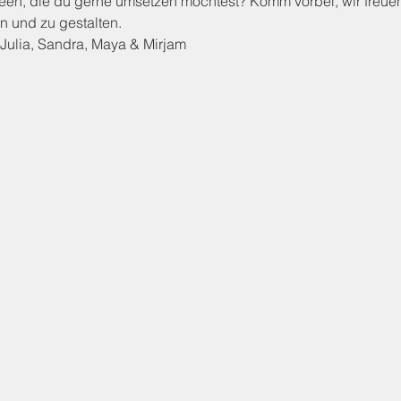
Ideen, die du gerne umsetzen möchtest? Komm vorbei, wir freue
n und zu gestalten. 
Julia, Sandra, Maya & Mirjam