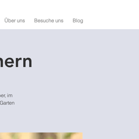
Über uns
Besuche uns
Blog
nern
er, im
 Garten