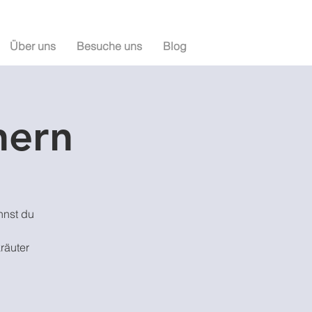
Über uns
Besuche uns
Blog
nern
nnst du
räuter