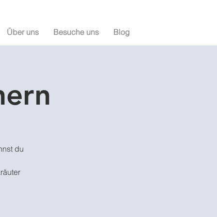
Über uns
Besuche uns
Blog
nern
nnst du
räuter