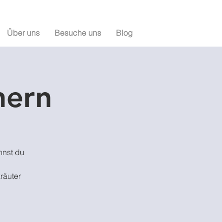
Über uns
Besuche uns
Blog
nern
nnst du
räuter