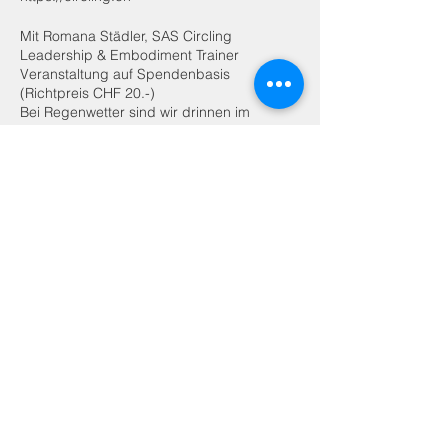
Mit Romana Städler, SAS Circling
Leadership & Embodiment Trainer
Veranstaltung auf Spendenbasis
(Richtpreis CHF 20.-)
Bei Regenwetter sind wir drinnen im
Zeughaus.
Anmeldung optional.
Alle Daten im Überblick: (gerne kannst Du
auch an einem einzelnen Abend
teilnehmen!)
Montag 7.6. 19:00-21.00
Mittwoch 23.6. 19:30-21:30
Mittwoch 30.6. 19:30-21:30
Mittwoch 7.7. 19:30-21:30
Mittwoch 25.8. 19:30-21:30
Montag 6.9. 19:00-21.00
Montag 13.9. 19:00-21.00