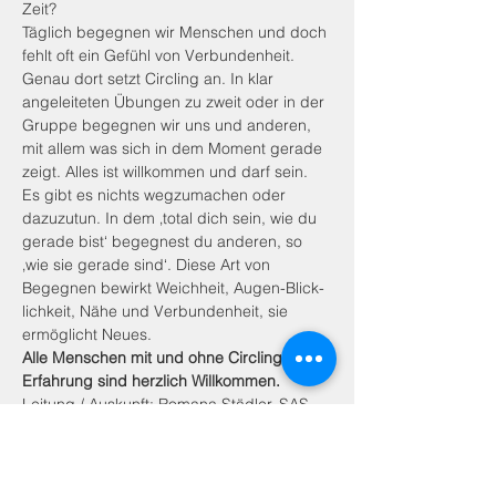
Zeit?
Täglich begegnen wir Menschen und doch 
fehlt oft ein Gefühl von Verbundenheit. 
Genau dort setzt Circling an. In klar 
angeleiteten Übungen zu zweit oder in der 
Gruppe begegnen wir uns und anderen, 
mit allem was sich in dem Moment gerade 
zeigt. Alles ist willkommen und darf sein. 
Es gibt es nichts wegzumachen oder 
dazuzutun. In dem ‚total dich sein, wie du 
gerade bist‘ begegnest du anderen, so 
‚wie sie gerade sind‘. Diese Art von 
Begegnen bewirkt Weichheit, Augen-Blick-
lichkeit, Nähe und Verbundenheit, sie 
ermöglicht Neues.
Alle Menschen mit und ohne Circling-
Erfahrung sind herzlich Willkommen.
Leitung / Auskunft: Romana Städler, SAS 
Circling Leadership & Embodiment Trainer 
–
romana_staedler@bluewin.ch
 Tel: 078 773 