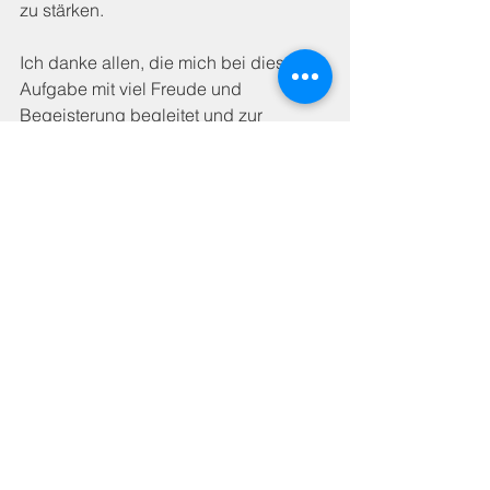
zu stärken.
Ich danke allen, die mich bei dieser 
Aufgabe mit viel Freude und 
Begeisterung begleitet und zur 
Realisierung meines Projekts 
beigetragen haben.
Bei Anfrage werde ich diesen 
Labyrinthrundgang in Teilen gerne 
jederzeit wiederholen.
3. Mai 2026               
   Mona Bienek